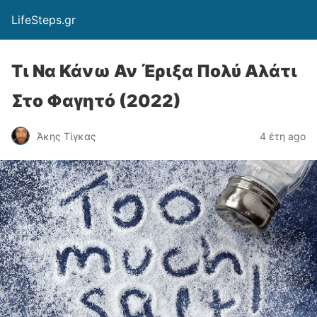
LifeSteps.gr
Τι Να Κάνω Αν Έριξα Πολύ Αλάτι
Στο Φαγητό (2022)
Άκης Τίγκας
4 έτη ago