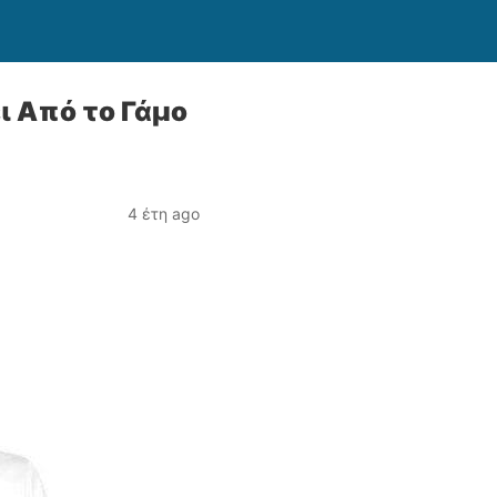
ι Από το Γάμο
4 έτη ago