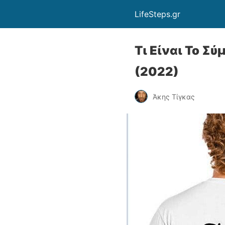
LifeSteps.gr
Τι Είναι Το Σ
(2022)
Άκης Τίγκας