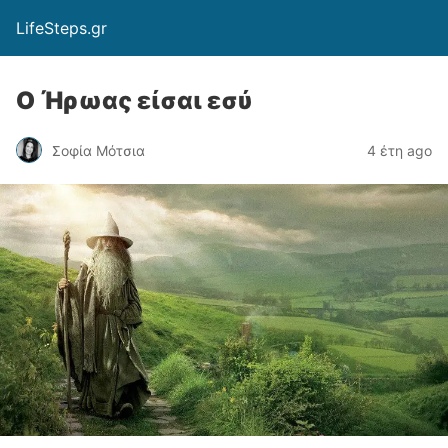
LifeSteps.gr
Ο Ήρωας είσαι εσύ
Σοφία Μότσια
4 έτη ago