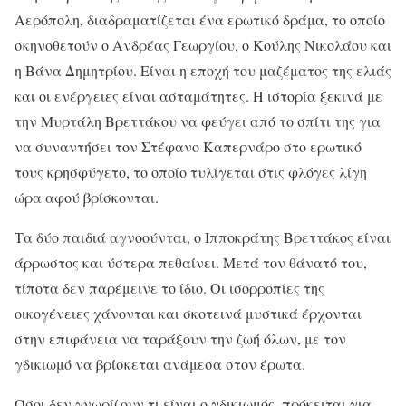
Αερόπολη, διαδραματίζεται ένα ερωτικό δράμα, το οποίο
σκηνοθετούν ο Ανδρέας Γεωργίου, ο Κούλης Νικολάου και
η Βάνα Δημητρίου. Είναι η εποχή του μαζέματος της ελιάς
και οι ενέργειες είναι ασταμάτητες. Η ιστορία ξεκινά με
την Μυρτάλη Βρεττάκου να φεύγει από το σπίτι της για
να συναντήσει τον Στέφανο Καπερνάρο στο ερωτικό
τους κρησφύγετο, το οποίο τυλίγεται στις φλόγες λίγη
ώρα αφού βρίσκονται.
Τα δύο παιδιά αγνοούνται, ο Ιπποκράτης Βρεττάκος είναι
άρρωστος και ύστερα πεθαίνει. Μετά τον θάνατό του,
τίποτα δεν παρέμεινε το ίδιο. Οι ισορροπίες της
οικογένειες χάνονται και σκοτεινά μυστικά έρχονται
στην επιφάνεια να ταράξουν την ζωή όλων, με τον
γδικιωμό να βρίσκεται ανάμεσα στον έρωτα.
Όσοι δεν γνωρίζουν τι είναι ο γδικιωμός, πρόκειται για