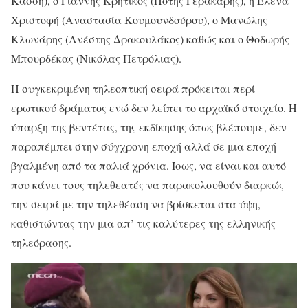
Κάσση), ο Γιάννης Κρητικός (Πότης Γερακάρης), η Έλενα
Χριστοφή (Αναστασία Κουμουνδούρου), ο Μανώλης
Κλωνάρης (Ανέστης Δρακουλάκος) καθώς και ο Θοδωρής
Μπουρδέκας (Νικόλας Πετρόλιας).
Η συγκεκριμένη τηλεοπτική σειρά πρόκειται περί
ερωτικού δράματος ενώ δεν λείπει το αρχαϊκό στοιχείο. Η
ύπαρξη της βεντέτας, της εκδίκησης όπως βλέπουμε, δεν
παραπέμπει στην σύγχρονη εποχή αλλά σε μια εποχή
βγαλμένη από τα παλιά χρόνια. Ίσως, να είναι και αυτό
που κάνει τους τηλεθεατές να παρακολουθούν διαρκώς
την σειρά με την τηλεθέαση να βρίσκεται στα ύψη,
καθιστώντας την μια απ’ τις καλύτερες της ελληνικής
τηλεόρασης.