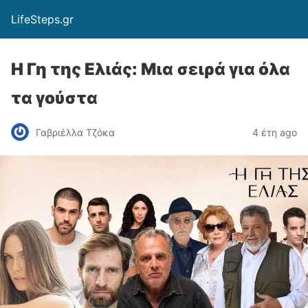
LifeSteps.gr
Η Γη της Ελιάς: Μια σειρά για όλα
τα γούστα
Γαβριέλλα Τζόκα
4 έτη ago