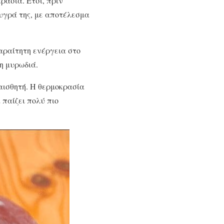
ρασία. Έτσι, πριν
 υγρά της, με αποτέλεσμα
παραίτητη ενέργεια στο
η μυρωδιά.
αισθητή. Η θερμοκρασία
 παίζει πολύ πιο