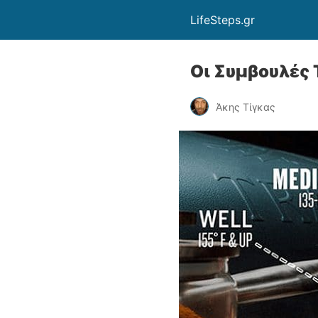
LifeSteps.gr
Οι Συμβουλές 
Άκης Τίγκας