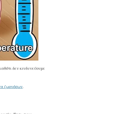
 καθότι δεν κινδυνεύουμε
τα ζωονόσων
.