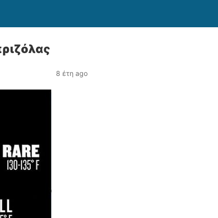
πριζόλας
8 έτη ago