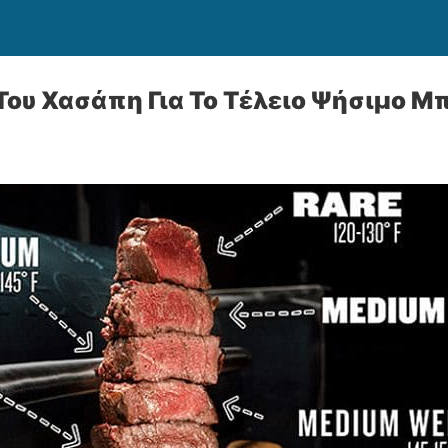
Του Χασάπη Για Το Τέλειο Ψήσιμο Μ