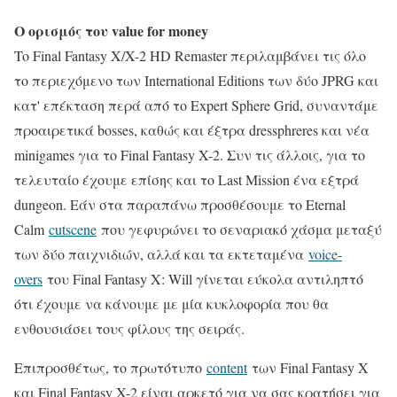
Ο ορισμός του value for money
To Final Fantasy X/X-2 HD Remaster περιλαμβάνει τις όλο
το περιεχόμενο των International Editions των δύο JPRG και
κατ' επέκταση περά από το Expert Sphere Grid, συναντάμε
προαιρετικά bosses, καθώς και έξτρα dressphreres και νέα
minigames για το Final Fantasy X-2. Συν τις άλλοις, για το
τελευταίο έχουμε επίσης και το Last Mission ένα εξτρά
dungeon. Εάν στα παραπάνω προσθέσουμε το Eternal
Calm
cutscene
που γεφυρώνει το σεναριακό χάσμα μεταξύ
των δύο παιχνιδιών, αλλά και τα εκτεταμένα
voice-
overs
του Final Fantasy X: Will γίνεται εύκολα αντιληπτό
ότι έχουμε να κάνουμε με μία κυκλοφορία που θα
ενθουσιάσει τους φίλους της σειράς.
Επιπροσθέτως, το πρωτότυπο
content
των Final Fantasy X
και Final Fantasy X-2 είναι αρκετό για να σας κρατήσει για