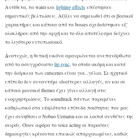
Αντίθετα, τα water και
lighting effects
υπέστησαν
σημαντικές βελτιώσεις. Αξίζει να σημειωθεί ότι οι βασικοί
χαρακτήρες και κάποια από τα bosses σχεδιάστηκαν εξ'
ολοκλήρου από την αρχή και το όλο αποτέλεσμα δείχνει
το λιγότερο εντυπωσιακό.
Δυστυχώς, η θετική εικόνα αμαυρώνεται ανεπανόρθωτα
από το ασυγχρόνιστο
lip sync
, το οποίο ακόμη και κατά
την διάρκεια των cutscenes είναι για...γέλια. Σε ηχητικό
επίπεδο δεν συναντάμε ιδιαίτερες αλλαγές, αν και σε
κάποια μουσικά themes έχει γίνει αλλαγή στις
ενορχηστρώσεις. Το soundtrack πάντως παραμένει
καθηλωτικό στα υψηλότατα επίπεδα ποιότητας που μας
έχει συνηθίσει ο Nobuo Uematsu και οι λοιποί συνθέτες της
σειράς. Όσον αφόρα το voice acting οι παρούσες
δημιουργίες κρίνονται επιεικώς απαρχαιωμένες, καθώς