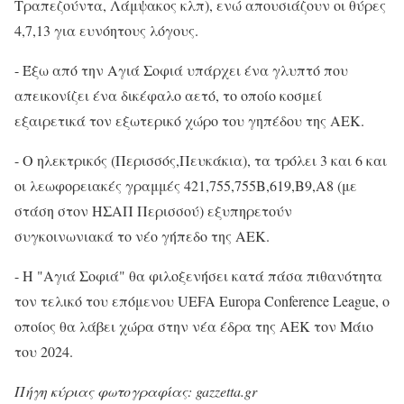
Τραπεζούντα, Λάμψακος κλπ), ενώ απουσιάζουν οι θύρες
4,7,13 για ευνόητους λόγους.
- Έξω από την Αγιά Σοφιά υπάρχει ένα γλυπτό που
απεικονίζει ένα δικέφαλο αετό, το οποίο κοσμεί
εξαιρετικά τον εξωτερικό χώρο του γηπέδου της ΑΕΚ.
- Ο ηλεκτρικός (Περισσός,Πευκάκια), τα τρόλει 3 και 6 και
οι λεωφορειακές γραμμές 421,755,755Β,619,Β9,Α8 (με
στάση στον ΗΣΑΠ Περισσού) εξυπηρετούν
συγκοινωνιακά το νέο γήπεδο της ΑΕΚ.
- Η "Αγιά Σοφιά" θα φιλοξενήσει κατά πάσα πιθανότητα
τον τελικό του επόμενου UEFA Europa Conference League, ο
οποίος θα λάβει χώρα στην νέα έδρα της ΑΕΚ τον Μάιο
του 2024.
Πήγη κύριας φωτογραφίας: gazzetta.gr