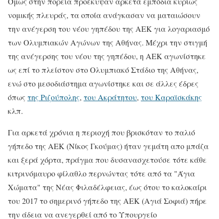
Όμως στην πορεία προέκυψαν αρκετά εμπόδια κυρίως
νομικής πλευράς, τα οποία ανάγκασαν να ματαιώσουν
την ανέγερση του νέου γηπέδου της ΑΕΚ για λογαριασμό
των Ολυμπιακών Αγώνων της Αθήνας. Μέχρι την στιγμή
της ανέγερσης του νέου της γηπέδου, η ΑΕΚ αγωνίστηκε
ως επί το πλείστον στο Ολυμπιακό Στάδιο της Αθήνας,
ενώ στο μεσοδιάστημα αγωνίστηκε και σε άλλες έδρες
όπως
της Ριζούπολης
,
του Ακράτητου
,
του Καραϊσκάκης
κλπ.
Για αρκετά χρόνια η περιοχή που βρισκόταν το παλιό
γήπεδο της ΑΕΚ (Νίκος Γκούμας) ήταν γεμάτη απο μπάζα
και ξερά χόρτα, πράγμα που δυσανασχετούσε τότε κάθε
κιτρινόμαυρο φίλαθλο περνώντας τότε από τα "Άγια
Χώματα" της Νέας Φιλαδέλφειας, έως ότου το καλοκαίρι
του 2017 το σημερινό γήπεδο της ΑΕΚ (Αγιά Σοφιά) πήρε
την άδεια να ανεγερθεί από το Υπουργείο