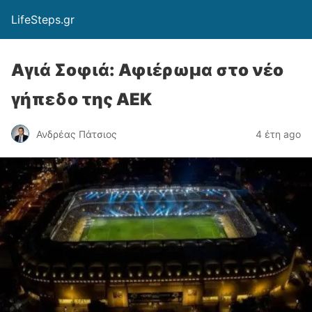
LifeSteps.gr
Αγιά Σοφιά: Αφιέρωμα στο νέο
γήπεδο της ΑΕΚ
Ανδρέας Πάτσιος
4 έτη ago