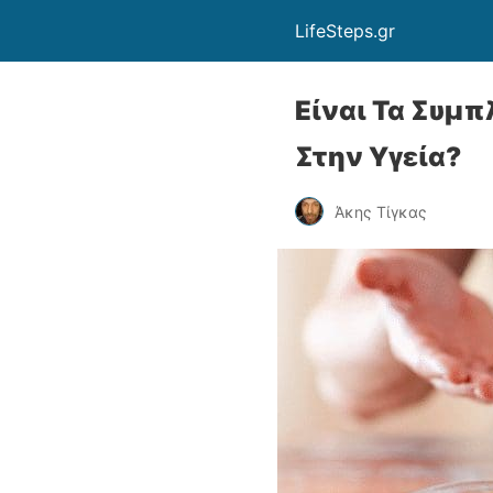
LifeSteps.gr
Είναι Τα Συμ
Στην Υγεία?
Άκης Τίγκας