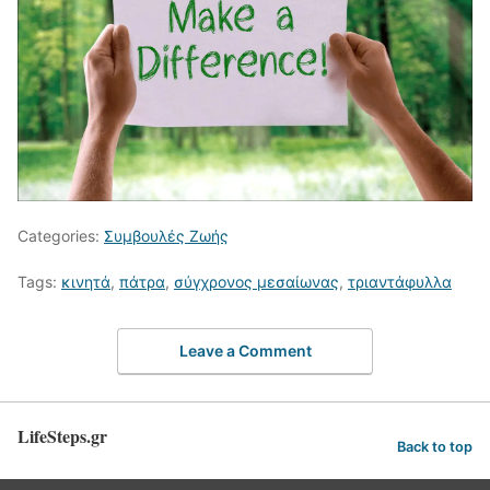
Categories:
Συμβουλές Ζωής
Tags:
κινητά
,
πάτρα
,
σύγχρονος μεσαίωνας
,
τριαντάφυλλα
Leave a Comment
LifeSteps.gr
Back to top