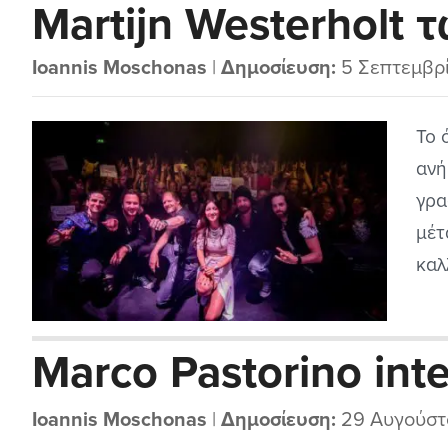
Martijn Westerholt 
Ioannis Moschonas
|
Δημοσίευση:
5 Σεπτεμβρ
Το 
ανή
γρα
μέτ
καλ
του
Tem
Marco Pastorino int
πρω
συμ
Ioannis Moschonas
|
Δημοσίευση:
29 Αυγούστ