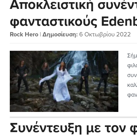
Αποκλειστική συνέν
θυμ
Καί
φανταστικούς Edenb
Rock Hero
|
Δημοσίευση:
6 Οκτωβρίου 2022
Σήμ
φιλ
συν
καλ
φαν
με 
Ede
Συνέντευξη με τον 
έκα
σκη