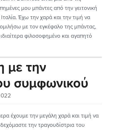
πημένες μου μπάντες από την γειτονική
 Ιταλία. Έχω την χαρά και την τιμή να
ομιλήσω με τον εγκέφαλο της μπάντας,
 ιδιαίτερα φιλοσοφημένο και αγαπητό
man, ο οποίος απάντησε στις ερωτήσεις
 αναλυτικά και όπως θα διαβάσετε πολύ
η με την
τοχα αναλύοντας όλες τις παραμέτρους
 σύγχρονης εποχής...
ου συμφωνικού
2022
ερα έχουμε την μεγάλη χαρά και τιμή να
δεχόμαστε την τραγουδίστρια του