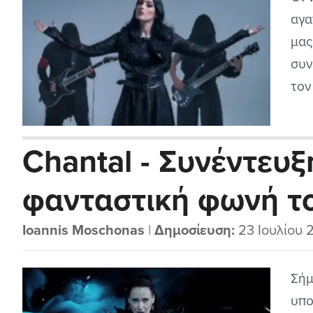
αγα
μας
συν
τον
Sha
μου
Chantal - Συνέντευξ
εύσ
της
φανταστική φωνή τ
μέταλ
Ioannis Moschonas
|
Δημοσίευση:
23 Ιουλίου 
Σήμ
υπο