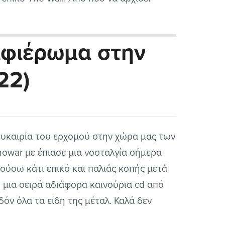
είς και που να τελειώσει όσον αφορά την
ασία της μπάντας στο προοδευτικό ροκ
αφιέρωμα στην
 όλοι αγαπήσαμε και ακούμε...
22)
ευκαιρία του ερχομού στην χώρα μας των
owar με έπιασε μια νοσταλγία σήμερα
κούσω κάτι επικό και παλιάς κοπής μετά
 μια σειρά αδιάφορα καινούρια cd από
δόν όλα τα είδη της μέταλ. Καλά δεν
ρείτε να φανταστείτε τι βλακείες