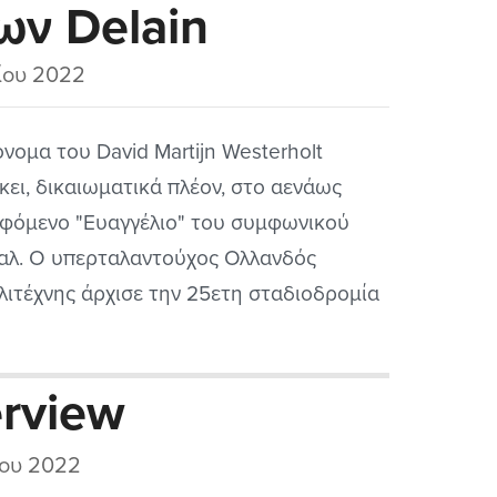
των Delain
ίου 2022
όνομα του David Martijn Westerholt
κει, δικαιωματικά πλέον, στο αενάως
φόμενο "Ευαγγέλιο" του συμφωνικού
αλ. Ο υπερταλαντούχος Ολλανδός
λιτέχνης άρχισε την 25ετη σταδιοδρομία
 ως μέλος των λατρεμένων μας Within
ptation, ενός εκ των κορυφαίων όσο και
erview
τοπόρων συγκροτημάτων του
φωνικού μέταλ.
ου 2022