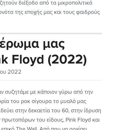
ζητούν διέξοδο από τα μικροπολιτικά
ονότα της εποχής μας και τους φαιδρούς
ιτικάντηδες που κυβερνούν τούτο τον
ο τα τελευταία (και μη) χρόνια. Στο
φιέρωμα μας
λογικό ασυνείδητο των Ελλήνων και
ηνίδων είναι αρκετά διαδεδομένη η
k Floyd (2022)
ίληψη ότι οι πραγματικά ζωντανοί στην...
ίου 2022
ν συζητάμε με κάποιον γύρω από την
ορία του ροκ σίγουρα το μυαλό μας
ιδεύει στην δεκαετία του 60, στην ίδρυση
 πρωτοπόρων του είδους, Pink Floyd και
 επικό The Wall. Από που να αρχίσει