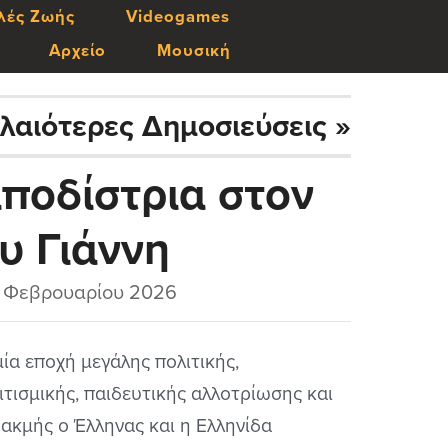
λές Ζωής
Videogames
Αρχείο
Μουσική
λαιότερες Δημοσιεύσεις »
αποδίστρια στον
υ Γιάννη
και ερμηνεία
 Φεβρουαρίου 2026
γικών και
μία εποχή μεγάλης πολιτικής,
ιτισμικής, παιδευτικής αλλοτρίωσης και
θεμάτων της
ακμής ο Έλληνας και η Ελληνίδα