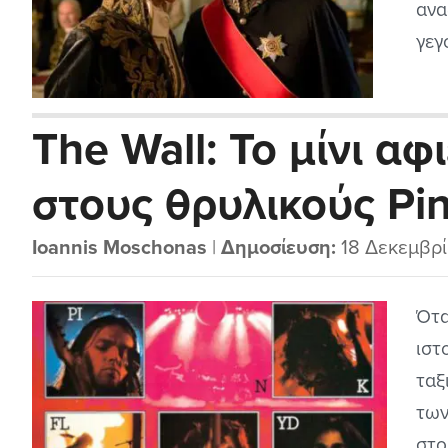
ταινίας
ανα
γεγ
πολ
τόπ
The Wall: Το μίνι α
συλ
Ελλ
στους θρυλικούς Pin
αντ
Ioannis Moschonas
|
Δημοσίευση:
18 Δεκεμβρ
Ότα
ιστ
ταξ
των
στο