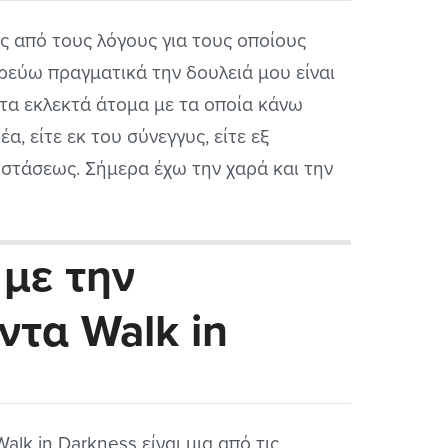
ς από τους λόγους για τους οποίους
ρεύω πραγματικά την δουλειά μου είναι
 τα εκλεκτά άτομα με τα οποία κάνω
έα, είτε εκ του σύνεγγυς, είτε εξ
στάσεως. Σήμερα έχω την χαρά και την
ή να σας παρουσιάσω ένα εξ΄ αυτών, έναν
μερά ταλαντούχο άντρα ο οποίος χαράζει
με την
α με την μέρα, μήνα με...
τα Walk in
Walk in Darkness είναι μια από τις