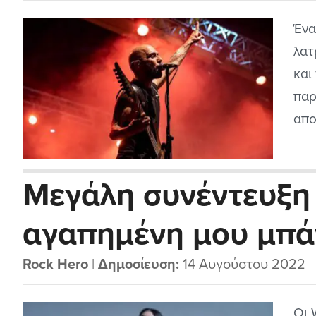
Ένα
λατ
και
παρ
απο
τιμ
τρο
Μεγάλη συνέντευξη 
μέρ
αγαπημένη μου μπάν
Darkness (2022)
Rock Hero
|
Δημοσίευση:
14 Αυγούστου 2022
Οι 