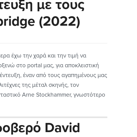
τευξη με τους
ίζει λίγο το ρηθέν από τον Ιούλιο
σαρα...
ridge (2022)
ερα έχω την χαρά και την τιμή να
οξενώ στο portal μας, για αποκλειστική
έντευξη, έναν από τους αγαπημένους μας
λιτέχνες της μέταλ σκηνής, τον
ταστικό Arne Stockhammer, γνωστότερο
το θρυλικό ψευδώνυμο Lanvall. Τους
nbridge τους ξέρω από την αρχή όταν
φοβερό David
ναν τα πρώτα τους βήματα στην μουσική
νή και ήμουν βέβαιος ότι θα...