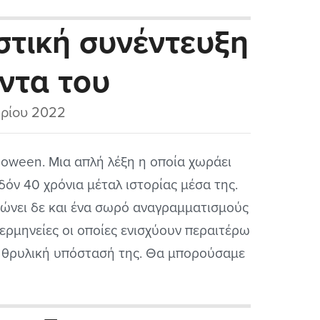
λοφορούν εκεί έξω. Χίλιες φορές ν΄ακούω
στική συνέντευξη
ά και ξανά τα ίδια cd των Manowar, Iron...
ντα του
tal (2022)
ρίου 2022
loween. Μια απλή λέξη η οποία χωράει
δόν 40 χρόνια μέταλ ιστορίας μέσα της.
ώνει δε και ένα σωρό αναγραμματισμούς
 ερμηνείες οι οποίες ενισχύουν περαιτέρω
 θρυλική υπόστασή της. Θα μπορούσαμε
την μεταμορφώσουμε σε Hello - Win
αδή Γειά σας - Νίκη, μια παράφραση που