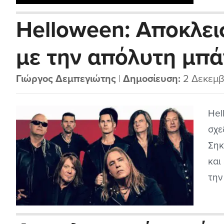
κυκ
Helloween: Αποκλει
ξαν
με την απόλυτη μπά
μελωδικού speed me
Γιώργος Δεμπεγιώτης
|
Δημοσίευση:
2 Δεκεμβ
Hel
σχε
Σηκ
και
την
να 
δηλ