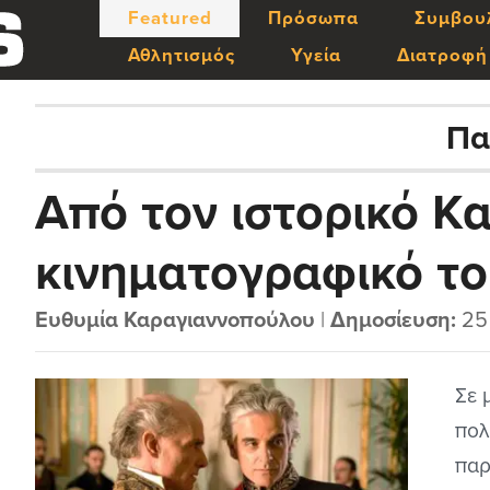
Featured
Πρόσωπα
Συμβου
Αθλητισμός
Υγεία
Διατροφή
Πα
Από τον ιστορικό Κ
κινηματογραφικό το
Σμαραγδή: Ανάλυση 
Ευθυμία Καραγιαννοπούλου
|
Δημοσίευση:
25
των βασικών ιδεολο
Σε 
πολ
κινηματογραφικών 
παρ