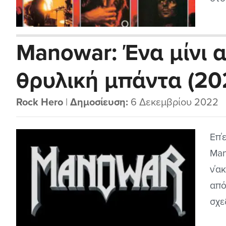
καν
σημ
Manowar: Ένα μίνι 
που
θρυλική μπάντα (20
Rock Hero
|
Δημοσίευση:
6 Δεκεμβρίου 2022
Επ΄
Man
ν΄α
από
σχε
μπο