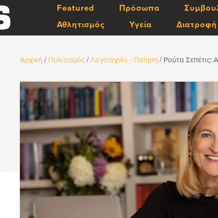
Featured
Πρόσωπα
Συμβου
Αθλητισμός
Υγεία
Διατροφή
Αρχική
/
Πολιτισμός
/
Λογοτεχνία - Ποίηση
/
Ρούτα Σεπέτις: 