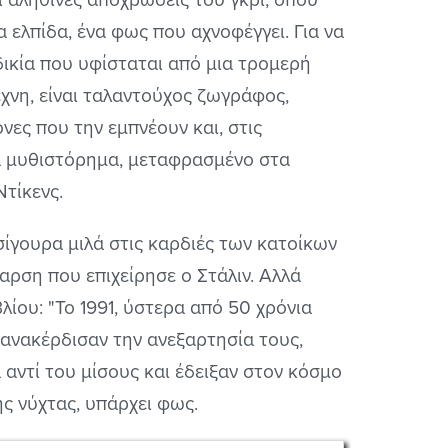
 ελπίδα, ένα φως που αχνοφέγγει. Για να
δικία που υφίσταται από μια τρομερή
έχνη, είναι ταλαντούχος ζωγράφος,
νες που την εμπνέουν και, στις
να μυθιστόρημα, μεταφρασμένο στα
Ντίκενς.
 σίγουρα μιλά στις καρδιές των κατοίκων
ρση που επιχείρησε ο Στάλιν. Αλλά
ίου: "Το 1991, ύστερα από 50 χρόνια
ξανακέρδισαν την ανεξαρτησία τους,
α αντί του μίσους και έδειξαν στον κόσμο
ής νύχτας, υπάρχει φως.