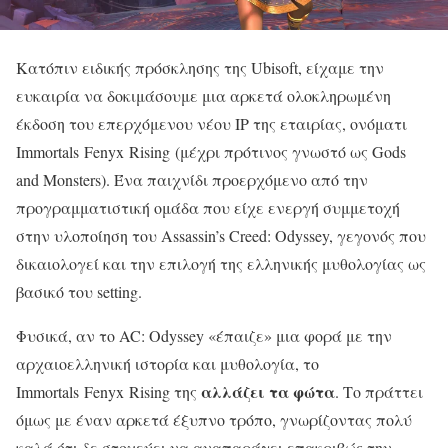
Κατόπιν ειδικής πρόσκλησης της Ubisoft, είχαμε την
ευκαιρία να δοκιμάσουμε μια αρκετά ολοκληρωμένη
έκδοση του επερχόμενου νέου IP της εταιρίας, ονόματι
Immortals Fenyx Rising (μέχρι πρότινος γνωστό ως Gods
and Monsters). Ένα παιχνίδι προερχόμενο από την
προγραμματιστική ομάδα που είχε ενεργή συμμετοχή
στην υλοποίηση του Assassin’s Creed: Odyssey, γεγονός που
δικαιολογεί και την επιλογή της ελληνικής μυθολογίας ως
βασικό του setting.
Φυσικά, αν το AC: Odyssey «έπαιζε» μια φορά με την
αρχαιοελληνική ιστορία και μυθολογία, το
αλλάζει τα φώτα
Immortals Fenyx Rising της
. Το πράττει
όμως με έναν αρκετά έξυπνο τρόπο, γνωρίζοντας πολύ
καλά ότι δε στοχεύει να αναπαράγει επακριβώς την