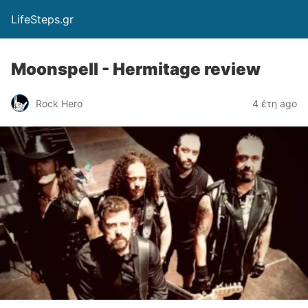
LifeSteps.gr
Moonspell - Hermitage review
Rock Hero
4 έτη ago