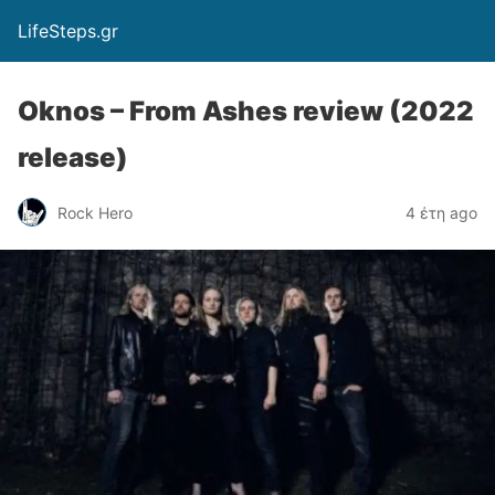
LifeSteps.gr
Oknos – From Ashes review (2022
release)
Rock Hero
4 έτη ago