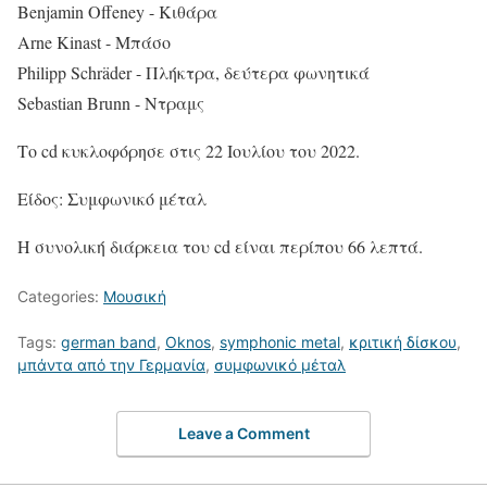
Benjamin Offeney - Κιθάρα
Arne Kinast - Μπάσο
Philipp Schräder - Πλήκτρα, δεύτερα φωνητικά
Sebastian Brunn - Ντραμς
Το cd κυκλοφόρησε στις 22 Ιουλίου του 2022.
Είδος: Συμφωνικό μέταλ
Η συνολική διάρκεια του cd είναι περίπου 66 λεπτά.
Categories:
Μουσική
Tags:
german band
,
Oknos
,
symphonic metal
,
κριτική δίσκου
,
μπάντα από την Γερμανία
,
συμφωνικό μέταλ
Leave a Comment