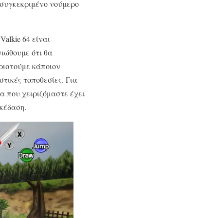
 συγκεκριμένο νούμερο
alkie 64 είναι
νιώθουμε ότι θα
ιριστούμε κάποιον
τικές τοποθεσίες. Για
α που χειριζόμαστε έχει
σκέδαση.