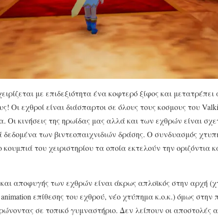
ειρίζεται με επιδεξιότητα ένα κοφτερό ξίφος και μετατρέπει
ους! Οι εχθροί είναι διάσπαρτοι σε όλους τους κοσμους του Valk
α. Οι κινήσεις της ηρωίδας μας αλλά και των εχθρών είναι σχ
ά δεδομένα των βιντεοπαιχνιδιών δράσης. Ο συνδυασμός χτυπ
 κουμπιά του χειριστηρίου τα οποία εκτελούν την οριζόντια κ
 και αποφυγής των εχθρών είναι άκρως απλοϊκός στην αρχή (
 animation επίθεσης του εχθρού, νέο χτύπημα κ.ο.κ.) όμως στη
ρώνοντας σε τοπικό γυμναστήριο. Δεν λείπουν οι αποστολές α