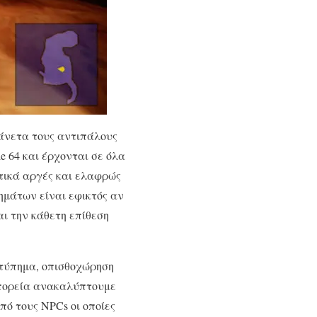
 άνετα τους αντιπάλους
ie 64 και έρχονται σε όλα
ετικά αργές και ελαφρώς
ημάτων είναι εφικτός αν
αι την κάθετη επίθεση
χτύπημα, οπισθοχώρηση
ν πορεία ανακαλύπτουμε
πό τους NPCs οι οποίες