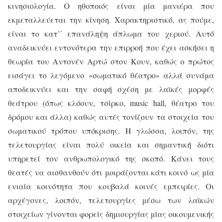
κινησιολογία. Ο ηθοποιός είναι μία μανιέρα που
εκμεταλλεύεται την κίνηση. Χαρακτηριστικό, ας πούμε,
είναι το κατ’΄ επανάληψη άπλωμα του χεριού. Αυτό
αναδεικνύει εντονότερα την επιρροή που έχει ασκήσει η
θεωρία του Αντονέν Αρτώ στον Κουν, καθώς ο πρώτος
εισάγει το λεγόμενο «σωματικό θέατρο» αλλά συνάμα
αποδεικνύει και την σαφή σχέση με λαϊκές μορφές
θεάτρου (όπως κλόουν, τσίρκο,
music
hall
, θέατρο του
δρόμου και άλλα) καθώς αυτές τονίζουν τα στοιχεία του
σωματικού τρόπου υπόκρισης. Η γλώσσα, λοιπόν, της
τελετουργίας είναι πολύ οικεία και σημαντική διότι
υπηρετεί τον ανθρωπολογικό της σκοπό. Κάνει τους
θεατές να αισθανθούν ότι μοιράζονται κάτι κοινό ως μία
ενιαία κοινότητα που κουβαλά κοινές εμπειρίες. Οι
αρχέγονες, λοιπόν, τελετουργίες μέσω των λαϊκών
στοιχείων γίνονται φορείς δημιουργίας μίας οικουμενικής