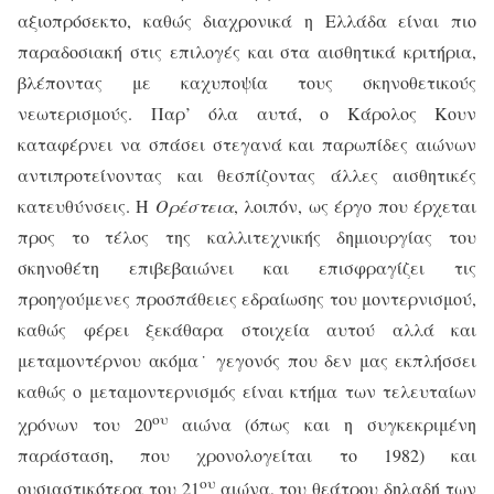
αξιοπρόσεκτο, καθώς διαχρονικά η Ελλάδα είναι πιο
παραδοσιακή στις επιλογές και στα αισθητικά κριτήρια,
βλέποντας με καχυποψία τους σκηνοθετικούς
νεωτερισμούς. Παρ’ όλα αυτά, ο Κάρολος Κουν
καταφέρνει να σπάσει στεγανά και παρωπίδες αιώνων
αντιπροτείνοντας και θεσπίζοντας άλλες αισθητικές
κατευθύνσεις. Η
Ορέστεια
, λοιπόν, ως έργο που έρχεται
προς το τέλος της καλλιτεχνικής δημιουργίας του
σκηνοθέτη επιβεβαιώνει και επισφραγίζει τις
προηγούμενες προσπάθειες εδραίωσης του μοντερνισμού,
καθώς φέρει ξεκάθαρα στοιχεία αυτού αλλά και
μεταμοντέρνου ακόμα˙ γεγονός που δεν μας εκπλήσσει
καθώς ο μεταμοντερνισμός είναι κτήμα των τελευταίων
ου
χρόνων του 20
αιώνα (όπως και η συγκεκριμένη
παράσταση, που χρονολογείται το 1982) και
ου
ουσιαστικότερα του 21
αιώνα, του θεάτρου δηλαδή των