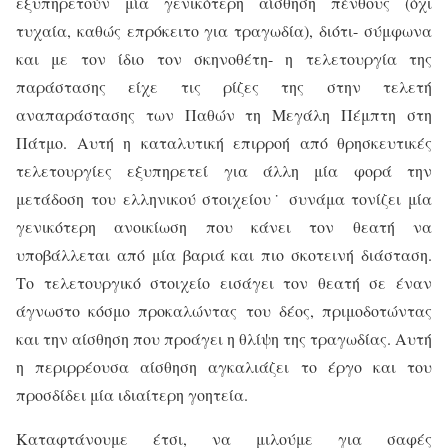
εξυπηρετούν μία γενικότερη αίσθηση πένθους (όχι
τυχαία, καθώς επρόκειτο για τραγωδία), διότι- σύμφωνα
και με τον ίδιο τον σκηνοθέτη- η τελετουργία της
παράστασης είχε τις ρίζες της στην τελετή
αναπαράστασης των Παθών τη Μεγάλη Πέμπτη στη
Πάτμο. Αυτή η καταλυτική επιρροή από θρησκευτικές
τελετουργίες εξυπηρετεί για άλλη μία φορά την
μετάδοση του ελληνικού στοιχείου˙ συνάμα τονίζει μία
γενικότερη ανοικίωση που κάνει τον θεατή να
υποβάλλεται από μία βαριά και πιο σκοτεινή διάσταση.
Το τελετουργικό στοιχείο εισάγει τον θεατή σε έναν
άγνωστο κόσμο προκαλώντας του δέος, πριμοδοτώντας
και την αίσθηση που προάγει η θλίψη της τραγωδίας. Αυτή
η περιρρέουσα αίσθηση αγκαλιάζει το έργο και του
προσδίδει μία ιδιαίτερη γοητεία.
Καταφτάνουμε έτσι, να μιλούμε για σαφές