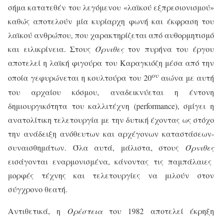
σήμα κατατεθέν του λεγόμενου «λαϊκού εξπρεσιονισμού»
καθώς αποτελούν μία κυρίαρχη φωνή και έκφραση του
λαϊκού ανθρώπου, που χαρακτηρίζεται από αυθορμητισμό
και ειλικρίνεια. Στους
Όρνιθες
τ
ο
ν
πυρήνα του έργου
αποτελεί η λαϊκή φιγούρα του Καραγκιόζη μέσα από την
ου
οποία γεφυρώνεται η κουλτούρα του 20
αιώνα με αυτή
του αρχαίου κόσμου, αναδεικνύεται η έντονη
δημιουργικότητα του καλλιτέχνη (
performance
), σμίγει η
ανατολίτικη τελετουργία με την δυτική έχοντας ως στόχο
την ανάδειξη ανόθευτων και αρχέγονων καταστάσεων-
συναισθημάτων. Όλα αυτά, μάλιστα, στους
Όρνιθες
εισάγονται εναρμονισμένα, κάνοντας τις παμπάλαιες
μορφές τέχνης και τελετουργίες να μιλούν στον
σύγχρονο θεατή.
Αντιθετικά, η
Ορέστεια
του 1982 αποτελεί έκρηξη