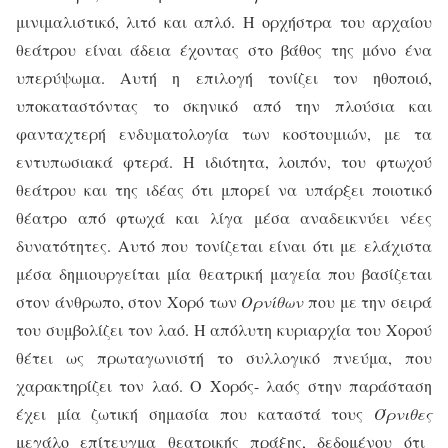
μινιμαλιστικό, λιτό και απλό. Η ορχήστρα του αρχαίου
θεάτρου είναι άδεια έχοντας στο βάθος της μόνο ένα
υπερύψωμα. Αυτή η επιλογή τονίζει τον ηθοποιό,
υποκαταστόντας το σκηνικό από την πλούσια και
φανταχτερή ενδυματολογία των κοστουμιών, με τα
εντυπωσιακά φτερά. Η ιδιότητα, λοιπόν, του φτωχού
θεάτρου και της ιδέας ότι μπορεί να υπάρξει ποιοτικό
θέατρο από φτωχά και λίγα μέσα αναδεικνύει νέες
δυνατότητες. Αυτό που τονίζεται είναι ότι με ελάχιστα
μέσα δημιουργείται μία θεατρική μαγεία που βασίζεται
στον άνθρωπο, στον Χορό των
Ορνίθων
που με την σειρά
του συμβολίζει τον λαό. Η απόλυτη κυριαρχία του Χορού
θέτει ως πρωταγωνιστή το συλλογικό πνεύμα, που
χαρακτηρίζει τον λαό. Ο Χορός- λαός στην παράσταση
έχει μία ζωτική σημασία που καταστά τους
Όρνιθες
μεγάλο επίτευγμα θεατρικής πράξης, δεδομένου ότι