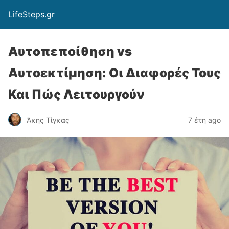
LifeSteps.gr
Αυτοπεποίθηση vs
Αυτοεκτίμηση: Οι Διαφορές Τους
Και Πώς Λειτουργούν
Άκης Τίγκας
7 έτη ago