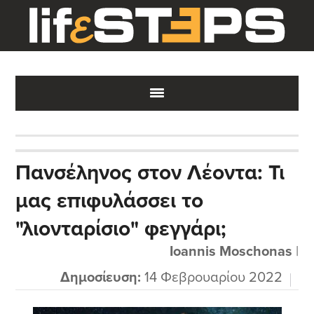
Skip
Skip
Skip
to
to
to
main
primary
footer
content
sidebar
Πανσέληνος στον Λέοντα: Τι
μας επιφυλάσσει το
"λιονταρίσιο" φεγγάρι;
Ioannis Moschonas
|
Δημοσίευση:
14 Φεβρουαρίου 2022