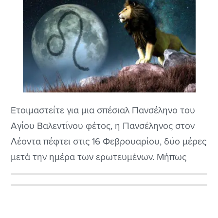
Ετοιμαστείτε για μια σπέσιαλ Πανσέληνο του
Αγίου Βαλεντίνου φέτος, η Πανσέληνος στον
Λέοντα πέφτει στις 16 Φεβρουαρίου, δύο μέρες
μετά την ημέρα των ερωτευμένων. Μήπως
έφτασε η ώρα να σκεφτείτε τις σχέσεις στη
ζωή σας, με τους άλλους, με τον εαυτό σας ή
Αρχική
με τον κόσμο γενικότερα; Το ζώδιο του Λέοντα