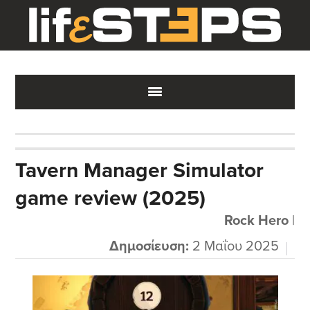
Skip
Skip
Skip
to
to
to
main
primary
footer
content
sidebar
Tavern Manager Simulator
game review (2025)
Rock Hero
|
Δημοσίευση:
2 Μαΐου 2025