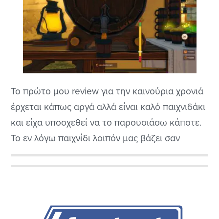
Το πρώτο μου review για την καινούρια χρονιά
έρχεται κάπως αργά αλλά είναι καλό παιχνιδάκι
και είχα υποσχεθεί να το παρουσιάσω κάποτε.
Το εν λόγω παιχνίδι λοιπόν μας βάζει σαν
διαχειριστή μιας ταβέρνας όπου θα
σερβίρουμε τα πάντα αρχίζοντας φυσικά από
Αρχική
την μπύρα και μετά θα δώσουμε και γεύματα
Πλευρική
στο κοινό που κατακλύζει τον χώρο...