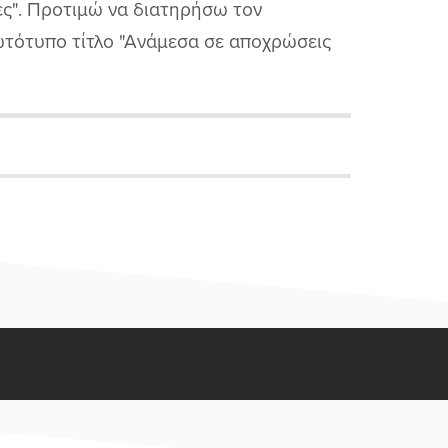
ές". Προτιμώ να διατηρήσω τον
τότυπο τίτλο "Ανάμεσα σε αποχρώσεις
 γκρι" αν και μπορεί να θυμίζει τις
βόητες "50 αποχρώσεις του γκρι, είναι
ς πιο πιστό στον αυθεντικό τίτλο, ίσως
 στο περιεχόμενο.