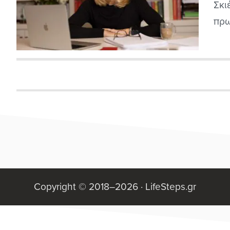
Σκι
πρω
του
δια
όμω
και
Copyright © 2018–2026 ·
LifeSteps.gr