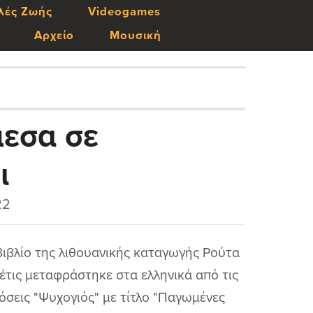
λές Ζωής
Videogames
Αρχείο
Μουσική
μεσα σε
ι
22
βιβλίο της λιθουανικής καταγωγής Ρούτα
έτις μεταφράστηκε στα ελληνικά από τις
όσεις "Ψυχογιός" με τίτλο "Παγωμένες