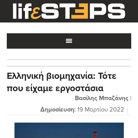
Skip
Skip
Skip
to
to
to
main
primary
footer
content
sidebar
Ελληνική βιομηχανία: Τότε
που είχαμε εργοστάσια
Βασίλης Μπαζάνης
|
Δημοσίευση:
19 Μαρτίου 2022