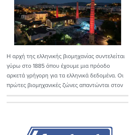
Η αρχή της ελληνικής βιομηχανίας συντελείται
γύρω στο 1885 όπου έχουμε μια πρόοδο
αρκετά γρήγορη για τα ελληνικά δεδομένα. Οι
πρώτες βιομηχανικές ζώνες απαντώνται στον
Πειραιά με το Σταμάτη Κλεάνθη και τον
Έντουαρντ Σάουμπερτ, τους σχεδιαστές της
Αρχική
Αθήνας και του Πειραιά, να χωροθετούν
Πλευρική
περιοχή με εργοστάσια σχεδόν πριν υπάρξει
καν ουσιαστικά η βιομηχανία στην Ελλάδα....