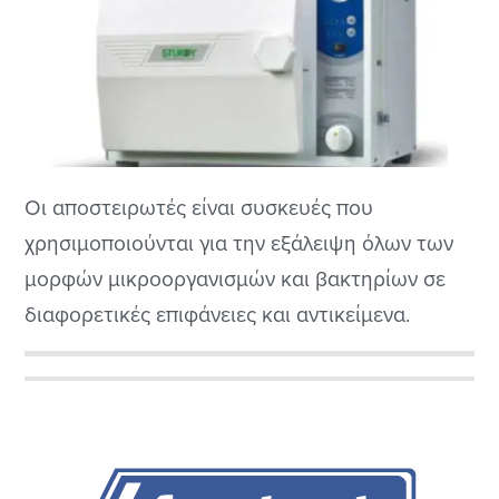
Οι αποστειρωτές είναι συσκευές που
χρησιμοποιούνται για την εξάλειψη όλων των
μορφών μικροοργανισμών και βακτηρίων σε
διαφορετικές επιφάνειες και αντικείμενα.
Διατίθενται σε διάφορους τύπους και μεγέθη
και χρησιμοποιούνται σε μια σειρά εφαρμογών,
Αρχική
από την υγειονομική περίθαλψη και την
Πλευρική
επεξεργασία τροφίμων έως τον καθαρισμό του
σπιτιού. Σε αυτό το άρθρο, θα εξερευνήσουμε