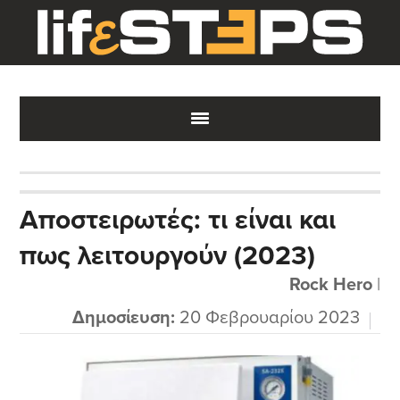
Skip
Skip
Skip
to
to
to
main
primary
footer
content
sidebar
Αποστειρωτές: τι είναι και
πως λειτουργούν (2023)
Rock Hero
|
Δημοσίευση:
20 Φεβρουαρίου 2023