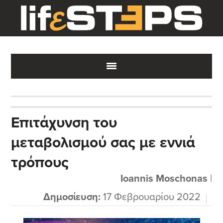
Skip
Skip
Skip
to
to
to
main
primary
footer
content
sidebar
Επιτάχυνση του
μεταβολισμού σας με εννιά
τρόπους
Ioannis Moschonas
|
Δημοσίευση:
17 Φεβρουαρίου 2022