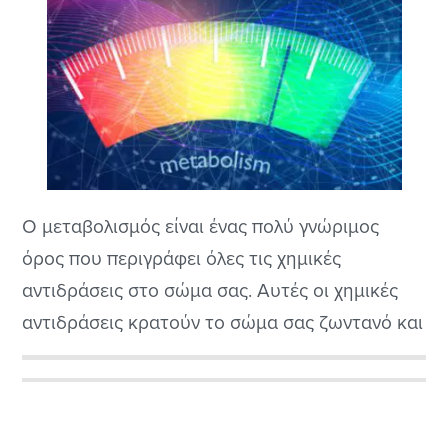
Ο μεταβολισμός είναι ένας πολύ γνώριμος
όρος που περιγράφει όλες τις χημικές
αντιδράσεις στο σώμα σας. Αυτές οι χημικές
αντιδράσεις κρατούν το σώμα σας ζωντανό και
λειτουργικό, δηλαδή απολυτά υγιές. Ωστόσο, η
λέξη μεταβολισμός χρησιμοποιείται συχνά για
Αρχική
να καταδείξει τον μεταβολικό ρυθμό ή τον