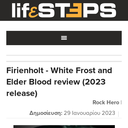
Skip
Skip
Skip
to
to
to
main
primary
footer
content
sidebar
Firienholt - White Frost and
Elder Blood review (2023
release)
Rock Hero
|
Δημοσίευση:
29 Ιανουαρίου 2023