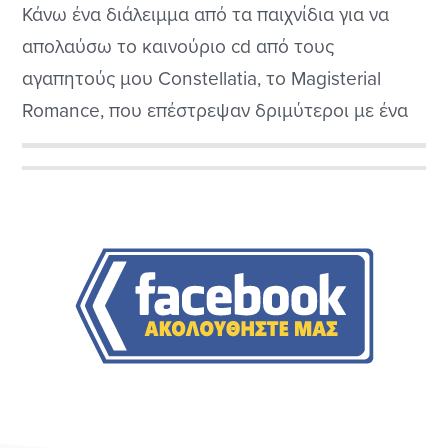
Κάνω ένα διάλειμμα από τα παιχνίδια για να
απολαύσω το καινούριο cd από τους
αγαπητούς μου Constellatia, το Magisterial
Romance, που επέστρεψαν δριμύτεροι με ένα
ακόμα καλύτερο δημιούργημα από το πρώτο
που είχα παρουσιάσει πριν λίγους μήνες. Εδώ
Αρχική
σε αυτό το cd πήγανε προς το ατμοσφαιρικό
Πλευρική
black metal η post black metal στο στυλ των...
Στήλη