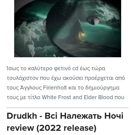
Ίσως το καλύτερο φετινό cd έως τώρα
τουλάχιστον που έχω ακούσει προέρχεται από
τους Άγγλους Firienholt και το δημιούργημα
τους με τίτλο White Frost and Elder Blood που
κυκλοφόρησε μόλις προχτές αλλά είναι τόσο
Drudkh - Всі Належать Ночі
καλό που δεν θα το αφήσω να περάσει
review (2022 release)
απαρατήρητο. Είναι και σε ένα είδος που δεν