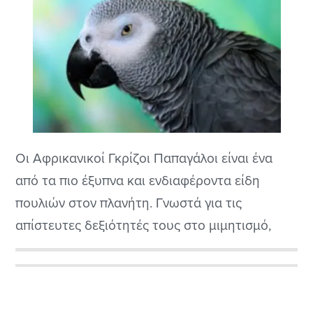
Οι Αφρικανικοί Γκρίζοι Παπαγάλοι είναι ένα
από τα πιο έξυπνα και ενδιαφέροντα είδη
πουλιών στον πλανήτη. Γνωστά για τις
απίστευτες δεξιότητές τους στο μιμητισμό,
αυτά τα πουλιά έχουν γίνει δημοφιλή
κατοικίδια για πολλούς ανθρώπους σε όλο τον
Αρχική
κόσμο. Σε αυτό το άρθρο, θα ρίξουμε μια πιο