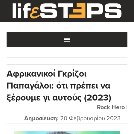
Skip
Skip
Skip
to
to
to
main
primary
footer
content
sidebar
Αφρικανικοί Γκρίζοι
Παπαγάλοι: ότι πρέπει να
ξέρουμε γι αυτούς (2023)
Rock Hero
|
Δημοσίευση:
20 Φεβρουαρίου 2023