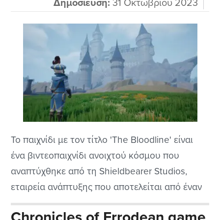
Δημοσίευση:
31 Οκτωβρίου 2023
Το παιχνίδι με τον τίτλο 'The Bloodline' είναι
ένα βιντεοπαιχνίδι ανοιχτού κόσμου που
αναπτύχθηκε από τη Shieldbearer Studios,
εταιρεία ανάπτυξης που αποτελείται από έναν
και μόνο φιλόδοξο game designer, και
Chronicles of Errodean game
κυκλοφόρησε σε Early Access για τα