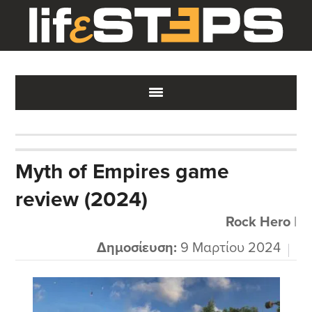
Skip
Skip
Skip
to
to
to
main
primary
footer
content
sidebar
Myth of Empires game
review (2024)
Rock Hero
|
Δημοσίευση:
9 Μαρτίου 2024