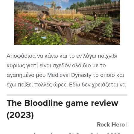
Αποφάσισα να κάνω και το εν λόγω παιχνίδι
κυρίως γιατί είναι σχεδόν ολόιδιο με το
αγαπημένο μου Medieval Dynasty το οποίο και
έχω παίξει πολλές ώρες. Εδώ δεν χρειάζεται να
δω και πολλά μιας και τα βασικά όπως το
The Bloodline game review
gameplay με τα απαραίτητα skills είναι
(2023)
παρόμοιο με το παραπάνω που ανέφερα. Το
σημαντικότερο μειονέκτημα του...
Rock Hero
|