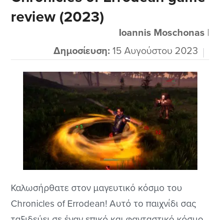
review (2023)
αγαπημένα μας Microsoft Windows τον
Οκτώβριο του 2023. Αυτό προφανώς σημαίνει
Ioannis Moschonas
|
ότι περιμένουμε να προστεθεί άπειρο
Δημοσίευση:
15 Αυγούστου 2023
περιεχόμενο στο προσεχές...
Καλωσήρθατε στον μαγευτικό κόσμο του
Chronicles of Errodean! Αυτό το παιχνίδι σας
ταξιδεύει σε έναν επικό και φανταστικό κόσμο