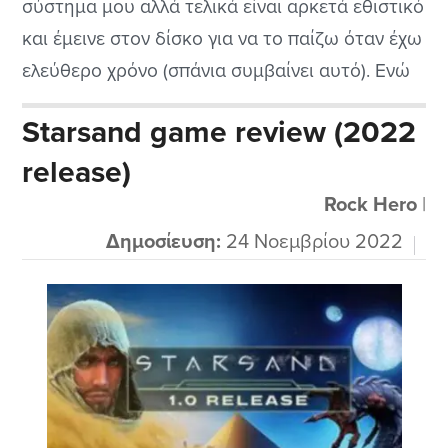
σύστημα μου αλλά τελικά είναι αρκετά εθιστικό
και έμεινε στον δίσκο για να το παίζω όταν έχω
ελεύθερο χρόνο (σπάνια συμβαίνει αυτό). Ενώ
στην αρχή λέω θα είναι παιδικό με τους
Starsand game review (2022
χαριτωμένους χαρακτήρες που πρέπει να
release)
επιλέξεις και είναι τέσσερις τελικά
αποδεικνύεται ότι η Obsidian ξέρει πάντα...
Rock Hero
|
Δημοσίευση:
24 Νοεμβρίου 2022