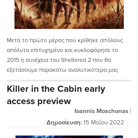
Μετά το πρώτο μέρος που κρίθηκε απ΄όλους
απόλυτα επιτυχημένο και κυκλοφόρησε το
2015 η συνέχεια του Sheltered 2 που θα
εξετάσουμε παρακάτω αναλυτικότερα μας
βάζει στα βαθιά νερά του σκληροπυρηνικού
Killer in the Cabin early
survival game. Ας δούμε μαζί τι μας προσφέρει
access preview
ο καινούριος τίτλος από την πολύ καλή εταιρία
την Team 17 που είναι πολύ έμπειρη στον
Ioannis Moschonas
|
χώρο...
Δημοσίευση:
15 Μαΐου 2022