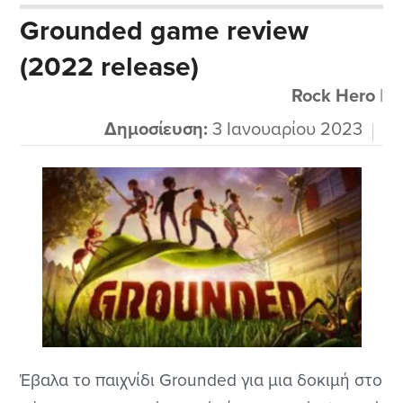
το πασίγνωστο Rimworld αλλά τεχνικά είναι
Grounded game review
πολύ ανώτερο. Σε μερικούς δεν άρεσαν κάποια
(2022 release)
πράγματα από το παιχνίδι και κυρίως το μετά
από την αρχή ξεκίνημα...
Rock Hero
|
Δημοσίευση:
3 Ιανουαρίου 2023
Έβαλα το παιχνίδι Grounded για μια δοκιμή στο