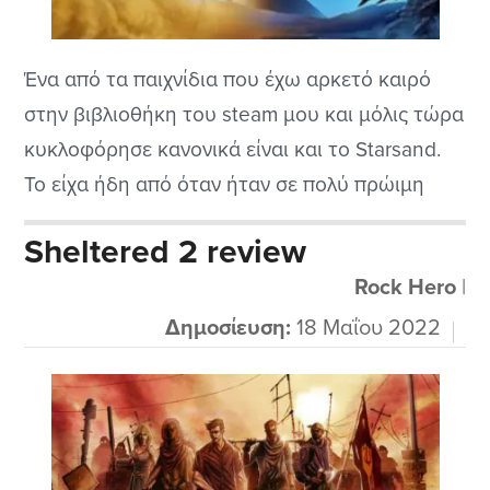
Ένα από τα παιχνίδια που έχω αρκετό καιρό
στην βιβλιοθήκη του steam μου και μόλις τώρα
κυκλοφόρησε κανονικά είναι και το Starsand.
Το είχα ήδη από όταν ήταν σε πολύ πρώιμη
έκδοση και από τότε έχουν προστεθεί αρκετά
Sheltered 2 review
πράγματα και έχει βελτιωθεί πολύ σε ότι αφορά
Rock Hero
|
τα bugs. Το παιχνίδι είναι open world survival
με...
Δημοσίευση:
18 Μαΐου 2022