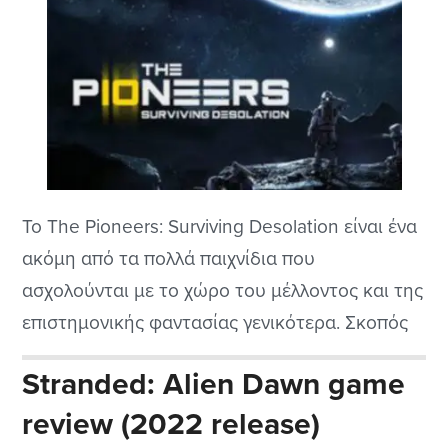
To The Pioneers: Surviving Desolation είναι ένα
ακόμη από τα πολλά παιχνίδια που
ασχολούνται με το χώρο του μέλλοντος και της
επιστημονικής φαντασίας γενικότερα. Σκοπός
μας είναι να φτιάξουμε μια διαστημική
Stranded: Alien Dawn game
αποστολή από επιστήμονες που θα σταλούν σε
review (2022 release)
κάποιο πλανήτη όπου θα χτίζουν μια βάση για