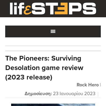
Skip
Skip
Skip
to
to
to
main
primary
footer
content
sidebar
The Pioneers: Surviving
Desolation game review
(2023 release)
Rock Hero
|
Δημοσίευση:
23 Ιανουαρίου 2023