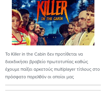
Το Killer in the Cabin δεν προτίθεται να
διεκδικήσει βραβείο πρωτοτυπίας καθώς
έχουμε παίξει αρκετούς multiplayer τίτλους στο
πρόσφατο παρελθόν οι οποίοι μας
τοποθέτησαν σε μια κοσμοπολίτικη παρέα,
αναγκάζοντάς μας στην συνέχεια να
Αρχική
αναρωτιόμαστε ποιός είναι ο πιο επικίνδυνος