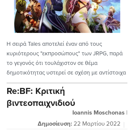
H σειρά Tales αποτελεί έναν από τους
κυριότερους "εκπροσώπους" των JRPG, παρά
το γεγονός ότι τουλάχιστον σε θέμα
δημοτικότητας υστερεί σε σχέση με αντίστοιχα
franchises όπως το Final Fantasy της Square
Re:BF: Κριτική
Enix και το Megami Tensei της Atlus. Μέχρι
βιντεοπαιχνιδιού
στιγμής στην τωρινή γενιά οικιακών κονσόλων
έχουμε δει δύο κεφάλαια της σειράς, το Tales
Ioannis Moschonas
|
οf Vesperia...
Δημοσίευση:
22 Μαρτίου 2022