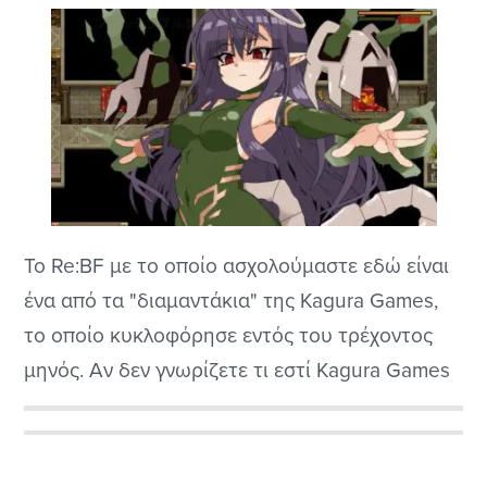
Το Re:BF με το οποίο ασχολούμαστε εδώ είναι
ένα από τα "διαμαντάκια" της Kagura Games,
το οποίο κυκλοφόρησε εντός του τρέχοντος
μηνός. Αν δεν γνωρίζετε τι εστί Kagura Games
ήρθε η ώρα να το μάθετε διότι δεν ξέρετε τι
χάνετε. Πρόκειται για μια αμερικανική εκδοτική
Αρχική
εταιρεία βιντεοπαιχνιδιών που ειδικεύεται στη