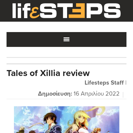
Skip
Skip
Skip
to
to
to
main
primary
footer
content
sidebar
Tales of Xillia review
Lifesteps Staff
|
Δημοσίευση:
16 Απριλίου 2022