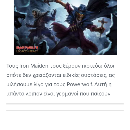
Τους Iron Maiden τους ξέρουν πιστεύω όλοι
οπότε δεν χρειάζονται ειδικές συστάσεις, ας
μιλήσουμε λίγο για τους Powerwolf. Αυτή η
μπάντα λοιπόν είναι γερμανοί που παίζουν
power metal και ιδρύθηκαν το 2003 στο
Saarbrücken της Γερμανίας. Το συγκρότημα
Αρχική
αποτελείται από τον βασικό τραγουδιστή