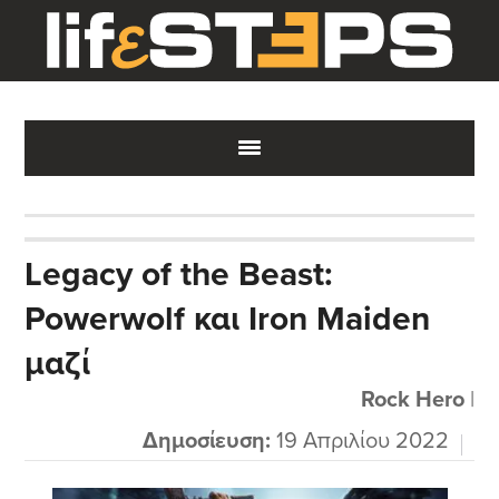
Skip
Skip
Skip
to
to
to
main
primary
footer
content
sidebar
Legacy of the Beast:
Powerwolf και Iron Maiden
μαζί
Rock Hero
|
Δημοσίευση:
19 Απριλίου 2022