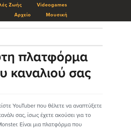
λές Ζωής
Videogames
Αρχείο
Μουσική
υτη πλατφόρμα
ου καναλιού σας
είστε YouTuber που θέλετε να αναπτύξετε
κανάλι σας, ίσως έχετε ακούσει για το
onster. Είναι μια πλατφόρμα που