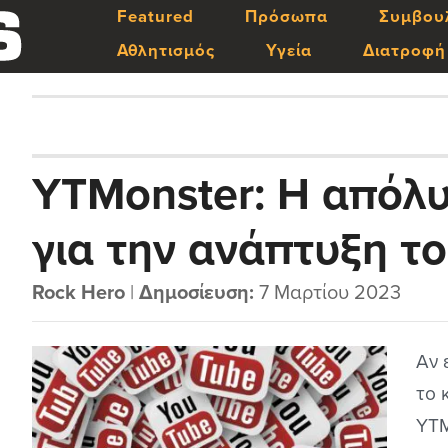
Featured
Πρόσωπα
Συμβου
Αθλητισμός
Υγεία
Διατροφή
YTMonster: Η απόλ
για την ανάπτυξη τ
στο YouTube (2023)
Rock Hero
|
Δημοσίευση:
7 Μαρτίου 2023
Αν 
το 
YTM