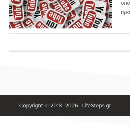
υπό
προ
σας
σας
στο
Copyright © 2018–2026 ·
LifeSteps.gr