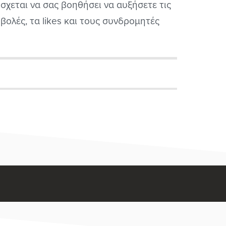
σχεται να σας βοηθήσει να αυξήσετε τις
βολές, τα likes και τους συνδρομητές
. Αξίζει όμως τον χρόνο και τα χρήματά
; Ας ρίξουμε μια πιο προσεκτική ματιά
 τι είναι το YTMonster, πώς λειτουργεί...