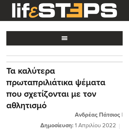
Skip
Skip
Skip
to
to
to
main
primary
footer
content
sidebar
Τα καλύτερα
πρωταπριλιάτικα ψέματα
που σχετίζονται με τον
αθλητισμό
Ανδρέας Πάτσιος
|
Δημοσίευση:
1 Απριλίου 2022