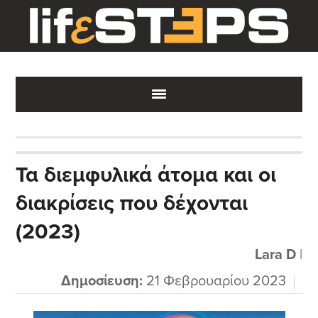
Skip
Skip
Skip
to
to
to
main
primary
footer
content
sidebar
Τα διεμφυλικά άτομα και οι
διακρίσεις που δέχονται
(2023)
Lara D
|
Δημοσίευση:
21 Φεβρουαρίου 2023