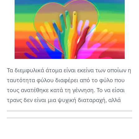
Τα διεμφυλικά άτομα είναι εκείνα των οποίων η
ταυτότητα φύλου διαφέρει από το φύλο που
τους ανατέθηκε κατά τη γέννηση. Το να είσαι
τρανς δεν είναι μια ψυχική διαταραχή, αλλά
μάλλον μια φυσική παραλλαγή της ανθρώπινης
εμπειρίας. Τα διεμφυλικά άτομα μπορεί να
Αρχική
ταυτιστούν ως αρσενικά, θηλυκά, μη δυαδικά ή