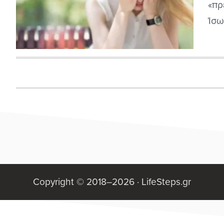
«πρ
Ίσω
παι
και
Copyright © 2018–2026 ·
LifeSteps.gr