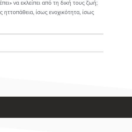
έπει» να εκλείπει από τη δική τους ζωή;
ς ηττοπάθεια, ίσως ενοχικότητα, ίσως
δικά τραύματα, ίσως εγωισμός. Ίσως πάλι
 όλα αυτά μαζί.