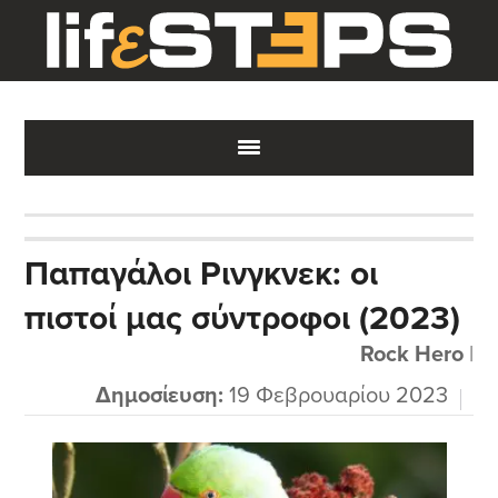
Skip
Skip
Skip
to
to
to
main
primary
footer
content
sidebar
Παπαγάλοι Ρινγκνεκ: οι
πιστοί μας σύντροφοι (2023)
Rock Hero
|
Δημοσίευση:
19 Φεβρουαρίου 2023