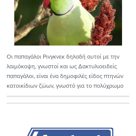
Οι παπαγάλοι Ρινγκνεκ δηλαδή αυτοί με την
λαιμόκοψη, γνωστοί και ως Δακτυλιοειδείς
παπαγάλοι, είναι ένα δημοφιλές είδος πτηνών
κατοικίδιων ζώων, γνωστό για το πολύχρωμο
φτέρωμα, την εξυπνάδα και τις ελκυστικές
προσωπικότητες τους. Αυτά τα πουλιά είναι
Αρχική
ιθαγενή σε μέρη της Αφρικής, της Ινδίας, της
Πλευρική
Σρι Λάνκα και σε άλλα μέρη της Νότιας Ασίας,
και έχουν...