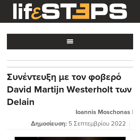
Skip
Skip
Skip
to
to
to
main
primary
footer
content
sidebar
Συνέντευξη με τον φοβερό
David Martijn Westerholt των
Delain
Ioannis Moschonas
|
Δημοσίευση:
5 Σεπτεμβρίου 2022