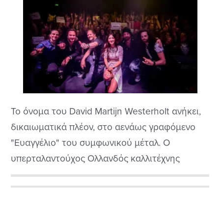
Το όνομα του David Martijn Westerholt ανήκει,
δικαιωματικά πλέον, στο αενάως γραφόμενο
"Ευαγγέλιο" του συμφωνικού μέταλ. Ο
υπερταλαντούχος Ολλανδός καλλιτέχνης
άρχισε την 25ετη σταδιοδρομία του ως μέλος
των λατρεμένων μας Within Temptation, ενός
Αρχική
εκ των κορυφαίων όσο και πρωτοπόρων