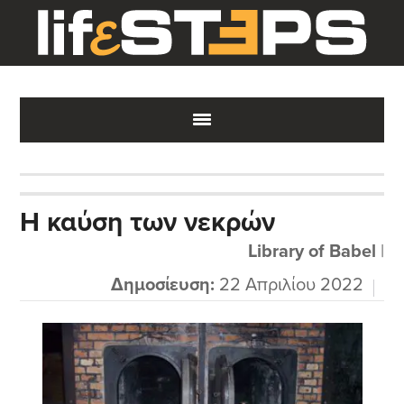
Skip
Skip
Skip
to
to
to
main
primary
footer
content
sidebar
Η καύση των νεκρών
Library of Babel
|
Δημοσίευση:
22 Απριλίου 2022