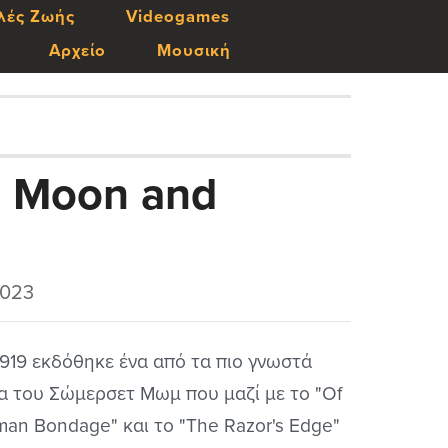
λές Ζωής
Videogames
Αρχείο
Μουσική
 Moon and
2023
1919 εκδόθηκε ένα από τα πιο γνωστά
α του Σώμερσετ Μωμ που μαζί με το "Of
an Bondage" και το "The Razor's Edge"