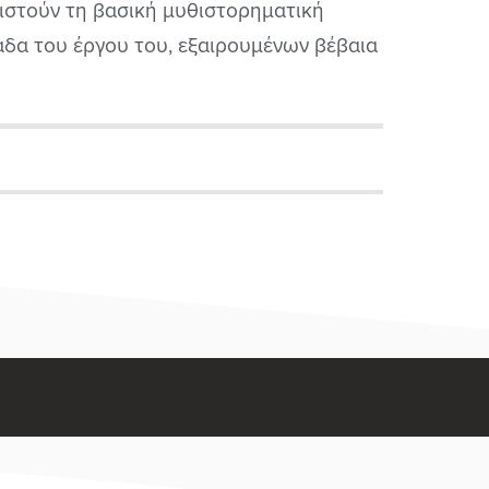
ιστούν τη βασική μυθιστορηματική
άδα του έργου του, εξαιρουμένων βέβαια
 θεατρικών και των διηγημάτων που
τελούν δύο κατηγορίες από μόνες τους.