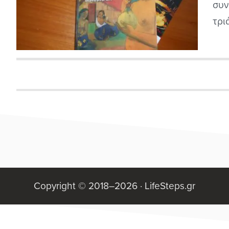
συν
τρι
των
απο
Copyright © 2018–2026 ·
LifeSteps.gr