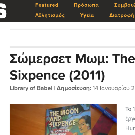
Featured
Πρόσωπα
Συμβου
Αθλητισμός
Υγεία
Διατροφή
Σώμερσετ Μωμ: The
Sixpence (2011)
Library of Babel
|
Δημοσίευση:
14 Ιανουαρίου 
Το 
έργ
Hum