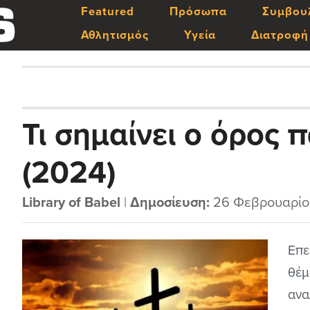
Featured
Πρόσωπα
Συμβου
Αθλητισμός
Υγεία
Διατροφή
Τι σημαίνει ο όρος 
(2024)
Library of Babel
|
Δημοσίευση:
26 Φεβρουαρίο
Επε
θέμ
ανα