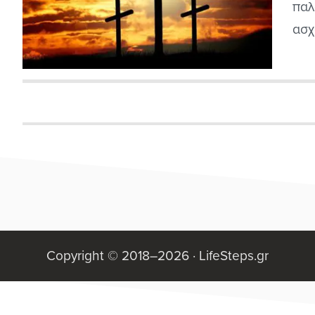
παλ
ασχ
θεο
να 
για
λοι
μει
Copyright © 2018–2026 ·
LifeSteps.gr