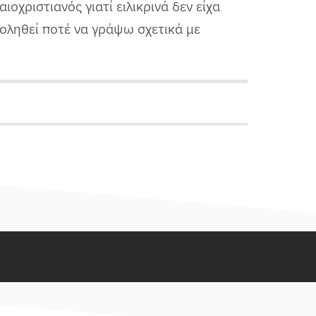
αιοχριστιανός γιατί ειλικρινά δεν είχα
οληθεί ποτέ να γράψω σχετικά με
λογία και θρησκείες και ίσως θα πρέπει
ανοίξουμε και ειδική κατηγορία στο portal
 αυτά τα ζητήματα. Οι παλαιοχριστιανοί
πόν αποτελούν μια μάλλον μικρή
οψηφία ...