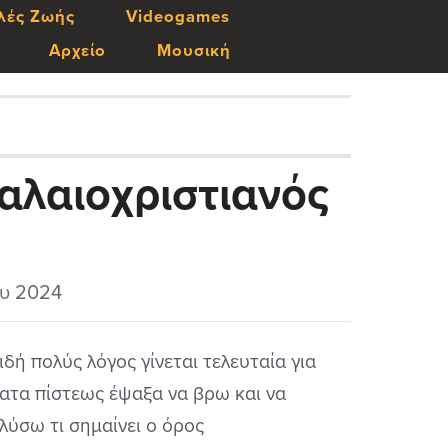
λές Ζωής
Videogames
Αρχείο
Μουσική
παλαιοχριστιανός
υ 2024
ιδή πολύς λόγος γίνεται τελευταία για
ατα πίστεως έψαξα να βρω και να
λύσω τι σημαίνει ο όρος