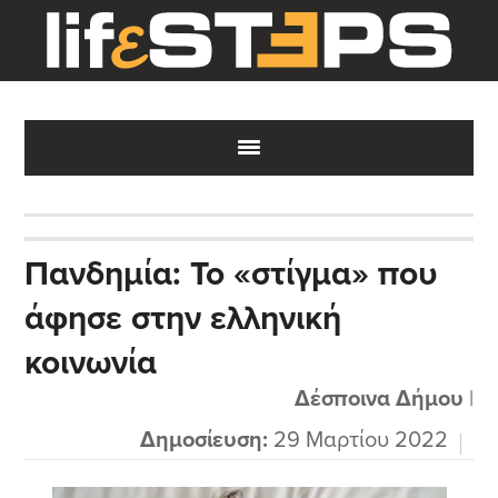
Skip
Skip
Skip
to
to
to
main
primary
footer
content
sidebar
Πανδημία: Το «στίγμα» που
άφησε στην ελληνική
κοινωνία
Δέσποινα Δήμου
|
Δημοσίευση:
29 Μαρτίου 2022