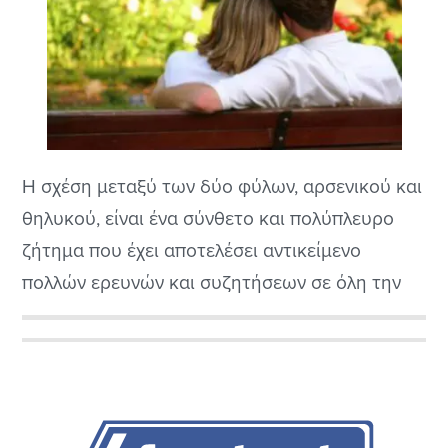
Η σχέση μεταξύ των δύο φύλων, αρσενικού και
θηλυκού, είναι ένα σύνθετο και πολύπλευρο
ζήτημα που έχει αποτελέσει αντικείμενο
πολλών ερευνών και συζητήσεων σε όλη την
ανθρώπινη ιστορία. Αν και δεν υπάρχει μια
ενιαία απάντηση σε αυτή την ερώτηση,
Αρχική
υπάρχουν διάφοροι παράγοντες που μπορούν
Πλευρική
να επηρεάσουν τη φύση της σχέσης μεταξύ
των δύο φύλων.