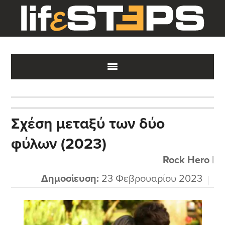
Skip
Skip
Skip
to
to
to
main
primary
footer
content
sidebar
Σχέση μεταξύ των δύο
φύλων (2023)
Rock Hero
|
Δημοσίευση:
23 Φεβρουαρίου 2023