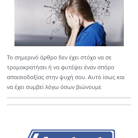
Το σημερινό άρθρο δεν έχει στόχο να σε
τρομοκρατήσει ή να φυτέψει έναν σπόρο
απαισιοδοξίας στην ψυχή σου. Αυτό ίσως και
να έχει συμβεί λόγω όσων βιώνουμε
καθημερινά γύρω μας, που βλέπουμε από τις
ειδήσεις ή/και από τα μέσα κοινωνικής
Αρχική
δικτύωσης.
Πλευρική