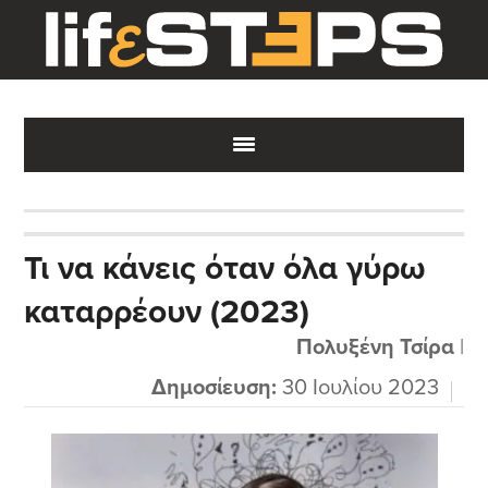
Skip
Skip
Skip
to
to
to
main
primary
footer
content
sidebar
Τι να κάνεις όταν όλα γύρω
καταρρέουν (2023)
Πολυξένη Τσίρα
|
Δημοσίευση:
30 Ιουλίου 2023