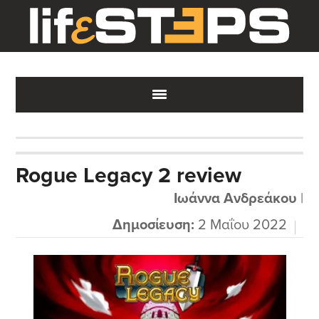
Skip
Skip
Skip
to
to
to
main
primary
footer
content
sidebar
Rogue Legacy 2 review
Ιωάννα Ανδρεάκου
|
Δημοσίευση:
2 Μαΐου 2022