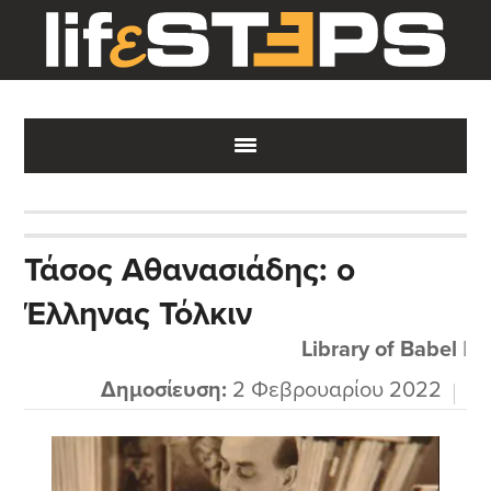
Skip
Skip
Skip
to
to
to
main
primary
footer
content
sidebar
Τάσος Αθανασιάδης: ο
Έλληνας Τόλκιν
Library of Babel
|
Δημοσίευση:
2 Φεβρουαρίου 2022