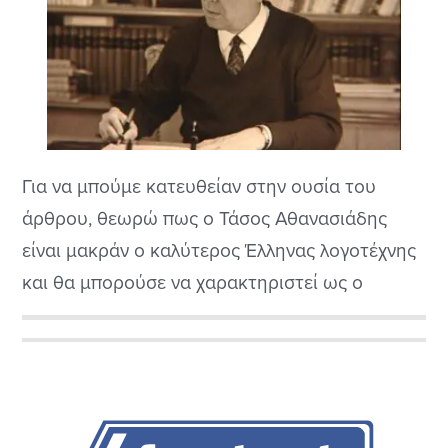
Για να μπούμε κατευθείαν στην ουσία του
άρθρου, θεωρώ πως ο Τάσος Αθανασιάδης
είναι μακράν ο καλύτερος Έλληνας λογοτέχνης
και θα μπορούσε να χαρακτηριστεί ως ο
Έλληνας Τόλκιν, όχι για το fantasy στυλ του,
αλλά για το πολύτομα έργα του, τα οποία
Αρχική
κάλυψαν μεγάλες ιστορικές περιόδους της
Πλευρική
σύγχρονης Ελλάδας. Θεωρώ επίσης, πως αν και
πολλοί...