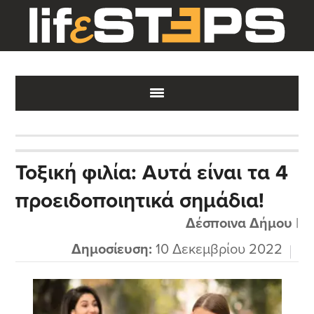
Skip
Skip
Skip
to
to
to
main
primary
footer
content
sidebar
Τοξική φιλία: Αυτά είναι τα 4
προειδοποιητικά σημάδια!
Δέσποινα Δήμου
|
Δημοσίευση:
10 Δεκεμβρίου 2022