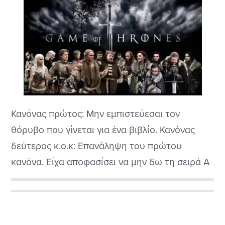
Κανόνας πρώτος: Μην εμπιστεύεσαι τον
θόρυβο που γίνεται για ένα βιβλίο. Κανόνας
δεύτερος κ.ο.κ: Επανάληψη του πρώτου
κανόνα. Είχα αποφασίσει να μην δω τη σειρά A
Game of Thrones στην τηλεόραση για να έχω
την έκπληξη της ανακάλυψης της ιστορίας από
Αρχική
το κείμενο του George R.R. Martin. Προφανώς