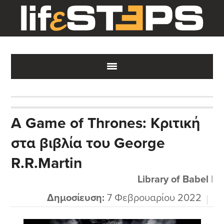
Skip
Skip
Skip
to
to
to
main
primary
footer
content
sidebar
A Game of Thrones: Κριτική
στα βιβλία του George
R.R.Martin
Library of Babel
|
Δημοσίευση:
7 Φεβρουαρίου 2022