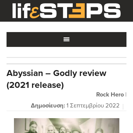
Skip
Skip
Skip
to
to
to
main
primary
footer
content
sidebar
Abyssian – Godly review
(2021 release)
Rock Hero
|
Δημοσίευση:
1 Σεπτεμβρίου 2022