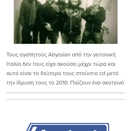
Τους αγαπητούς Abyssian από την γειτονική
Ιταλία δεν τους είχα ακούσει μέχρι τώρα και
αυτό είναι το δεύτερο τους στούντιο cd μετά
την ίδρυση τους το 2010. Παίζουν ένα σκοτεινό
doom metal, άλλες φορές μοιάζει με το gothic
στυλ των Moonspell και άλλες είναι πιο doom
Αρχική
με τα ανάλογα καθαρά φωνητικά που είναι
Πλευρική
μάλλον πρωτότυπο....