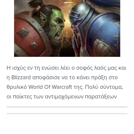
Η ισχύς εν τη ενώσει λέει ο σοφός λαός μας και
η Blizzard αποφάσισε να το κάνει πράξη στο
θρυλικό World Of Warcraft της. Πολύ σύντομα,
οι παίκτες των αντιμαχόμενων παρατάξεων
Alliance και Horde θα πάψουν να είναι
διαιρεμένοι και θα ενώνουν τις δυνάμεις τους
Αρχική
σε cross-faction ομάδες, έτοιμες να