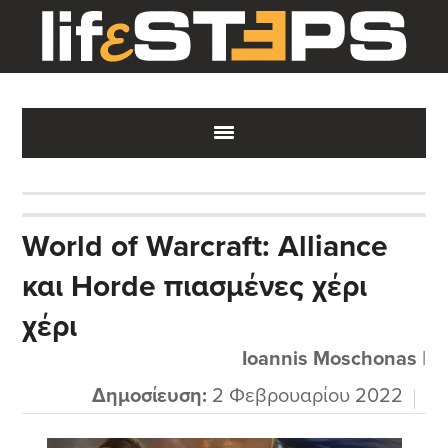
Skip
Skip
Skip
to
to
to
main
primary
footer
content
sidebar
World of Warcraft: Alliance
και Horde πιασμένες χέρι
χέρι
Ioannis Moschonas
|
Δημοσίευση:
2 Φεβρουαρίου 2022