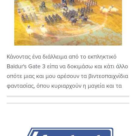
Κάνοντας ένα διάλλειμα από το εκπληκτικό
Baldur's Gate 3 είπα να δοκιμάσω και κάτι άλλο
οπότε μιας και μου αρέσουν τα βιντεοπαιχνίδια
φαντασίας, όπου κυριαρχούν η μαγεία και τα
μυθικά πλάσματα, το Songs of Silence
αναδύεται ως μια μαγευτική ιστορία επιβίωσης
Αρχική
και ανθεκτικότητας μέσα σε έναν κόσμο
Πλευρική
απειλούμενο από το αιώνιο σκοτάδι.
Αναπτύχθηκε από την...