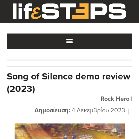
Skip
Skip
Skip
to
to
to
main
primary
footer
content
sidebar
Song of Silence demo review
(2023)
Rock Hero
|
Δημοσίευση:
4 Δεκεμβρίου 2023