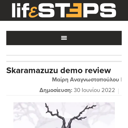
Skip
Skip
Skip
to
to
to
main
primary
footer
content
sidebar
Skaramazuzu demo review
Μαίρη Αναγνωστοπούλου
|
Δημοσίευση:
30 Ιουνίου 2022