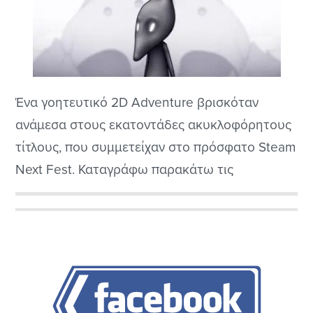
Ένα γοητευτικό 2D Adventure βρισκόταν
ανάμεσα στους εκατοντάδες ακυκλοφόρητους
τίτλους, που συμμετείχαν στο πρόσφατο Steam
Next Fest. Καταγράφω παρακάτω τις
εντυπώσεις μου από το Skaramazuzu demo, το
δείγμα δωρεάν από το παιχνίδι, που
Αρχική
προστέθηκε στη wishlist μου, όχι μόνο επειδή
Πλευρική
αναπτύσσεται από ελληνικό στούντιο, αλλά
γιατί αποδεικνύεται και ποιοτικό.
Στήλη