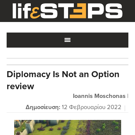
Skip
Skip
Skip
to
to
to
main
primary
footer
content
sidebar
Diplomacy Is Not an Option
review
Ioannis Moschonas
|
Δημοσίευση:
12 Φεβρουαρίου 2022