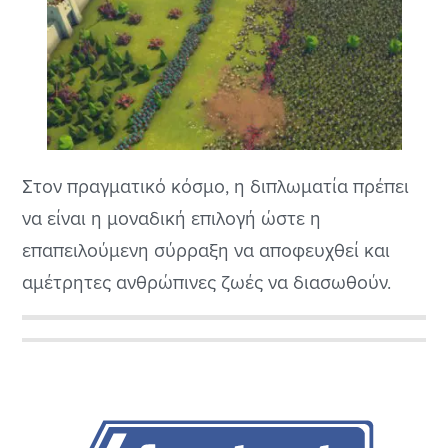
Στον πραγματικό κόσμο, η διπλωματία πρέπει
να είναι η μοναδική επιλογή ώστε η
επαπειλούμενη σύρραξη να αποφευχθεί και
αμέτρητες ανθρώπινες ζωές να διασωθούν.
Στον κόσμο των video games και ειδικά στο
είδος των Strategy, η διπλωματία είναι
Αρχική
συνήθως μια αδιάφορη διαδικασία την οποία
Πλευρική
θεωρούμε σαν τροχοπέδη που καθυστερεί την
προσδοκώμενη απόλαυση, το πολεμικό